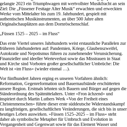
gelangte 2023 ein Triumphwagen mit wertvollster Musikfracht an sein
Ziel: Die „Füssener Festtage Alter Musik“ erwachten und erweckten
Werke vom Mittelalter bis zum 19. Jahrhundert, gespielt mit
authentischen Musikinstrumenten, an über 500 Jahre alten
Originalschauplätzen aus dem Dornröschenschlaf.
„Füssen 1525 – 2025 – im Fluss“
Das erste Viertel unseres Jahrhunderts weist erstaunliche Parallelen zur
früheren Jahrhunderten auf: Pandemien, Kriege, Glaubenszweifel,
Autokratie und Nepotismus führen zu zunehmender Verunsicherung.
Finanzieller und ideeller Werteverlust sowie das Misstrauen in Staat
und Kirche sind Vorboten großer gesellschaftlicher Umbrüche: Die
Welt ist »im Fluss« (wieder einmal …).
Vor fünfhundert Jahren erging es unseren Vorfahren ähnlich:
Reformation, Gegenreformation und Bauernaufstände erschütterten
unsere Region. Erstmals lehnten sich Bauern und Bürger auf gegen die
Ständeordnung des Spätmittelalters. Unter »Fron ächzend« und
inspiriert durch Martin Luthers Werk »Von der Freiheit eines
Christenmenschen« führte dieser erste süddeutsche Widerstandskampf
zu langfristigen, gesellschaftlichen Veränderungen, die sich bis in unser
heutiges Leben auswirken. »Füssen 1525–2025 – im Fluss« steht
daher als symbolische Metapher für Umbruch und Evolution in
Vergangenheit und Gegenwart sowie für das Element Wasser und