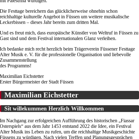
mit Palestrina würdigen.
Die Festtage bereichern das glücklicherweise ohnehin schon
reichhaltige kulturelle Angebot in Füssen um weitere musikalische
Leckerbissen – dieses Jahr bereits zum dritten Mal.
Und es freut mich, dass europäische Künstler von Weltruf in Füssen zu
Gast sind und dem Festival internationalen Glanz verleihen.
Ich bedanke mich recht herzlich beim Trägerverein Füssener Festtage
Alter Musik e. V. für die professionelle Organisation und liebevolle
Zusammenstellung
des Programms!
Maximilian Eichstetter
Erster Bürgermeister der Stadt Füssen
Maximilian Eichstetter
Sît willekummen Herzlich Willkommen
Im Nachgang zur erfolgreichen Aufführung des historischen „Fiassar
Osterspiels“ aus dem Jahr 1453 entstand 2022 die Idee, ein Festival
Alter Musik ins Leben zu rufen, um die reichhaltige Musikgeschichte
Füssens zu würdigen. Nach vielen Treffen und Planungsgesprächen