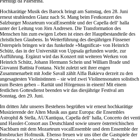
Pierluigi da Palestrina.
Hochkarätige Musik des Barock bringt am Samstag, den 28. Juni
erneut strahlenden Glanz nach St. Mang beim Festkonzert des
Salzburger Mozarteum vocalEnsemble und der Capella dell‘ halla
unter der Leitung von Jörn Andresen. Die Transformation des
Menschen hin zum ewigen Leben ist eines der Hauptbestandteile des
christlichen Glaubens. In Weiterführung des diesjährigen Füssener
Osterspiels bringen wir das funkelnde »Magnificat« von Heinrich
Schütz, das in der Universität von Uppsala gefunden wurde, zur
Aufführung. Ergänzt wird das Konzert mit weiteren Werken von
Heinrich Schütz, Johann Hermann Schein und William Brade und
Giovanni Battista Fontana. Nicht zuletzt seit ihrer engen
Zusammenarbeit mit Jodie Savall zählt Alfia Bakieva derzeit zu den
angesagtesten Violinistinnen – sie wird zwei Violinensonaten solistisch
zum Besten geben – Rarität und Hörgenuss in einem! Mit einem
festlichen Gottesdienst beenden wir das diesjährige Festival am
Sonntag, den 29. Juni.
Im dritten Jahr unseres Bestehens begrüßen wir erneut hochkarätige
Musizierende der Alten Musik aus ganz Europa: die Ensembles
Astrophil & Stella, AUXantiqua, Capella dell‘ halla, Concerto dei vent
und Hassler-Consort aus Deutschland sowie unsere österreichischen
Nachbarn mit dem Mozarteum vocalEnsemble und dem Ensemble der
Innsbrucker Hofmusik. Ebenso freuen wir uns über die Gastspiele der