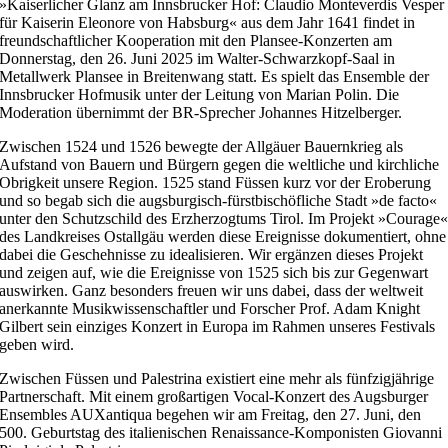
»Kaiserlicher Glanz am Innsbrucker Hof: Claudio Monteverdis Vesper
für Kaiserin Eleonore von Habsburg« aus dem Jahr 1641 findet in
freundschaftlicher Kooperation mit den Plansee-Konzerten am
Donnerstag, den 26. Juni 2025 im Walter-Schwarzkopf-Saal in
Metallwerk Plansee in Breitenwang statt. Es spielt das Ensemble der
Innsbrucker Hofmusik unter der Leitung von Marian Polin. Die
Moderation übernimmt der BR-Sprecher Johannes Hitzelberger.
Zwischen 1524 und 1526 bewegte der Allgäuer Bauernkrieg als
Aufstand von Bauern und Bürgern gegen die weltliche und kirchliche
Obrigkeit unsere Region. 1525 stand Füssen kurz vor der Eroberung
und so begab sich die augsburgisch-fürstbischöfliche Stadt »de facto«
unter den Schutzschild des Erzherzogtums Tirol. Im Projekt »Courage
des Landkreises Ostallgäu werden diese Ereignisse dokumentiert, ohne
dabei die Geschehnisse zu idealisieren. Wir ergänzen dieses Projekt
und zeigen auf, wie die Ereignisse von 1525 sich bis zur Gegenwart
auswirken. Ganz besonders freuen wir uns dabei, dass der weltweit
anerkannte Musikwissenschaftler und Forscher Prof. Adam Knight
Gilbert sein einziges Konzert in Europa im Rahmen unseres Festivals
geben wird.
Zwischen Füssen und Palestrina existiert eine mehr als fünfzigjährige
Partnerschaft. Mit einem großartigen Vocal-Konzert des Augsburger
Ensembles AUXantiqua begehen wir am Freitag, den 27. Juni, den
500. Geburtstag des italienischen Renaissance-Komponisten Giovanni