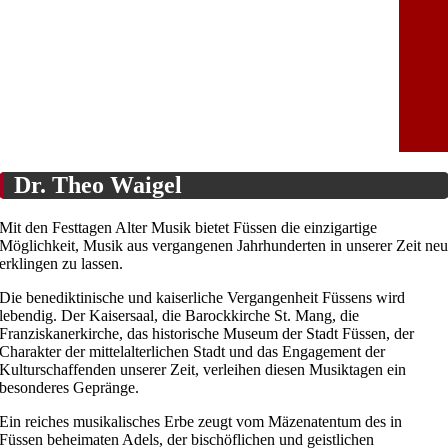
Füssen 1525-2025
im Fluss
25. –
29.06.25
Dr. Theo Waigel
Mit den Festtagen Alter Musik bietet Füssen die einzigartige
Möglichkeit, Musik aus vergangenen Jahrhunderten in unserer Zeit ne
erklingen zu lassen.
Die benediktinische und kaiserliche Vergangenheit Füssens wird
lebendig. Der Kaisersaal, die Barockkirche St. Mang, die
Franziskanerkirche, das historische Museum der Stadt Füssen, der
Charakter der mittelalterlichen Stadt und das Engagement der
Kulturschaffenden unserer Zeit, verleihen diesen Musiktagen ein
besonderes Gepränge.
Ein reiches musikalisches Erbe zeugt vom Mäzenatentum des in
Füssen beheimaten Adels, der bischöflichen und geistlichen