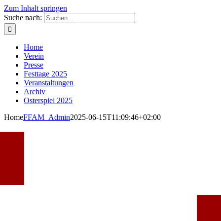
Zum Inhalt springen
Suche nach:
Home
Verein
Presse
Festtage 2025
Veranstaltungen
Archiv
Osterspiel 2025
Home
FFAM_Admin
2025-06-15T11:09:46+02:00
Füssener
Festtage
Alter
Musik