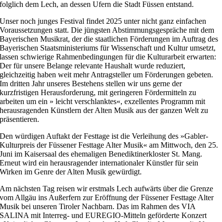
folglich dem Lech, an dessen Ufern die Stadt Füssen entstand.
Unser noch junges Festival findet 2025 unter nicht ganz einfachen
Voraussetzungen statt. Die jüngsten Abstimmungsgespräche mit dem
Bayerischen Musikrat, der die staatlichen Förderungen im Auftrag des
Bayerischen Staatsministeriums für Wissenschaft und Kultur umsetzt,
lassen schwierige Rahmenbedingungen für die Kulturarbeit erwarten:
Der für unsere Belange relevante Haushalt wurde reduziert,
gleichzeitig haben weit mehr Antragsteller um Förderungen gebeten.
Im dritten Jahr unseres Bestehens stellen wir uns gerne der
kurzfristigen Herausforderung, mit geringeren Fördermitteln zu
arbeiten um ein » leicht verschlanktes«, exzellentes Programm mit
herausragenden Künstlern der Alten Musik aus der ganzen Welt zu
präsentieren.
Den würdigen Auftakt der Festtage ist die Verleihung des »Gabler-
Kulturpreis der Füssener Festtage Alter Musik« am Mittwoch, den 25.
Juni im Kaisersaal des ehemaligen Benediktinerkloster St. Mang.
Erneut wird ein herausragender internationaler Künstler für sein
Wirken im Genre der Alten Musik gewürdigt.
Am nächsten Tag reisen wir erstmals Lech aufwärts über die Grenze
vom Allgäu ins Außerfern zur Eröffnung der Füssener Festtage Alter
Musik bei unseren Tiroler Nachbarn. Das im Rahmen des VIA
SALINA mit Interreg- und EUREGIO-Mitteln geförderte Konzert