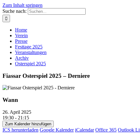
Zum Inhalt springen
Suche nach:
Home
Verein
Presse
Festtage 2025
Veranstaltungen
Archiv
Osterspiel 2025
Fiassar Osterspiel 2025 – Derniere
Wann
26. April 2025
19:30 - 21:15
Zum Kalender hinzufügen
ICS herunterladen
Google Kalender
iCalendar
Office 365
Outlook Li