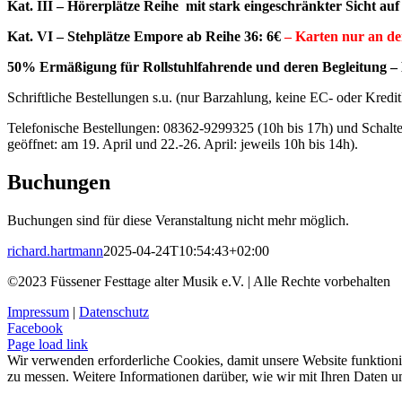
Kat. III – Hörerplätze Reihe mit stark eingeschränkter Sicht a
Kat. VI – Stehplätze Empore ab Reihe 36: 6€
– Karten nur an de
50%
Ermäßigung für Rollstuhlfahrende und deren Begleitung – Be
Schriftliche Bestellungen s.u. (nur Barzahlung, keine EC- oder Kred
Telefonische Bestellungen: 08362-9299325 (10h bis 17h) und Schalt
geöffnet: am 19. April und 22.-26. April: jeweils 10h bis 14h).
Buchungen
Buchungen sind für diese Veranstaltung nicht mehr möglich.
richard.hartmann
2025-04-24T10:54:43+02:00
©2023 Füssener Festtage alter Musik e.V. | Alle Rechte vorbehalten
Impressum
|
Datenschutz
Facebook
Page load link
Wir verwenden erforderliche Cookies, damit unsere Website funktioni
zu messen. Weitere Informationen darüber, wie wir mit Ihren Daten u