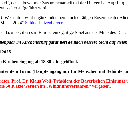
 Spiel“, das in bewährter Zusammenarbeit mit der Universität Augsburg
ranstalter aufgeführt wird.
D. Westerdoll wird ergänzt mit einem hochkarätigen Ensemble der Alte
er Musik 2024“
Sabine Lutzenberger
.
e dazu bei, dieses in Europa einzigartige Spiel aus der Mitte des 15.
enpaar im Kirchenschiff garantiert deutlich bessere Sicht auf vielen
l 2025
m Kircheneingang ab 18.30 Uhr geöffnet.
g hinter dem Turm. (Haupteingang nur für Menschen mit Behinderu
tor, Prof. Dr. Klaus Wolf (Präsident der Bayerischen Einigung) 
h, die 50 Plätze werden im „Windhundverfahren“ vergeben.