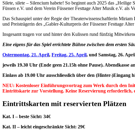
Silete, silete – Silencium habete! So beginnt auch 2025 das „Heilige
Füssen e.V. und dem Verein Füssener Festtage Alter Musik e.V. als Ve
Das Schauspiel unter der Regie der Theaterwissenschaftlerin Miriam 
und Preisträgerin des „Gabler-Kulturpreis der Füssener Festtage Alt
Insgesamt tragen vor und hinter den Kulissen rund fünfzig Mitwirkend
Eine eigens für das Spiel errichtete Bühne zwischen dem ersten Säul
Ostermontag, 21. April
,
Freitag, 25. April
,
und Samstag, 26. Apri
j
eweils 19.30 Uhr (Ende geen 21.15h ohne Pause). Abendkasse a
Einlass ab 19.00 Uhr ausschliesslich über den (Hinter-)Eingan
NEU: Kostenloser Einführungsvortrag zum Werk durch den Initia
Eintrittskarte zur Vorstellung. Keine Reservierung erforderlic
Eintrittskarten mit reservierten Plätzen
Kat. I – beste Sicht: 34€
Kat. II – leicht eingeschränkte Sicht: 29€